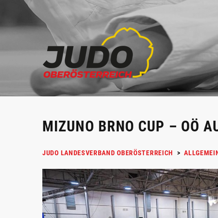
MIZUNO BRNO CUP – OÖ AU
JUDO LANDESVERBAND OBERÖSTERREICH
>
ALLGEMEI