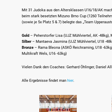
Mit 31 Judoka aus den Altersklassen U16/18/AK mac
beim stark besetzten Mizuno Brno Cup (1260 Teilnehme
(sowie je 5x Platz 5 & 7) belegte das „Team Upperaus
Gold
– Peherstorfer Lisa (UJZ Mühlviertel, AK -48kg), 
Silber
– Mantaeva Jasmina (UJZ Mühlviertel, U18 -48k
Bronze
– Rama Bleona (ASKÖ Reichraming, U18 -63kg),
Multikraft Wels, U16 -63kg)
Vielen Dank den Coaches: Gerhard Öhlinger, Daniel Al
Alle Ergebnisse findet man
hier
.