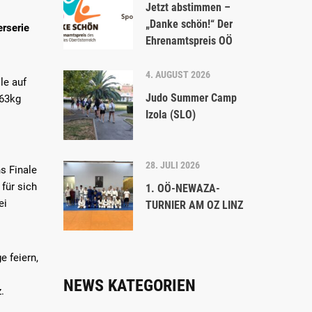
Jetzt abstimmen –
„Danke schön!“ Der
rserie
Ehrenamtspreis OÖ
4. AUGUST 2026
le auf
Judo Summer Camp
-63kg
Izola (SLO)
28. JULI 2026
s Finale
für sich
1. OÖ-NEWAZA-
ei
TURNIER AM OZ LINZ
 feiern,
NEWS KATEGORIEN
.