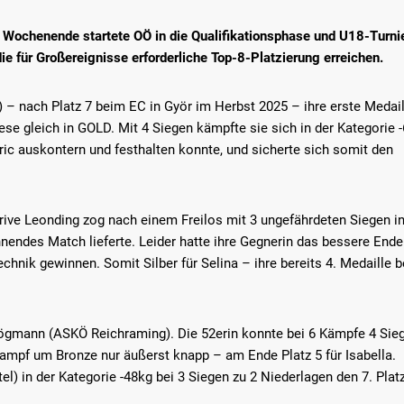
Wochenende startete OÖ in die Qualifikationsphase und U18-Turnie
e für Großereignisse erforderliche Top-8-Platzierung erreichen.
– nach Platz 7 beim EC in Györ im Herbst 2025 – ihre erste Medail
ese gleich in GOLD. Mit 4 Siegen kämpfte sie sich in der Kategorie 
dric auskontern und festhalten konnte, und sicherte sich somit den
rive Leonding zog nach einem Freilos mit 3 ungefährdeten Siegen in
nnendes Match lieferte. Leider hatte ihre Gegnerin das bessere Ende 
nik gewinnen. Somit Silber für Selina – ihre bereits 4. Medaille b
ögmann (ASKÖ Reichraming). Die 52erin konnte bei 6 Kämpfe 4 Siege
 Kampf um Bronze nur äußerst knapp – am Ende Platz 5 für Isabella.
) in der Kategorie -48kg bei 3 Siegen zu 2 Niederlagen den 7. Platz