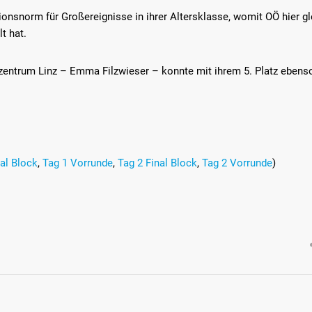
ionsnorm für Großereignisse in ihrer Altersklasse, womit OÖ hier gl
t hat.
zentrum Linz – Emma Filzwieser – konnte mit ihrem 5. Platz ebenso
nal Block
,
Tag 1 Vorrunde
,
Tag 2 Final Block
,
Tag 2 Vorrunde
)